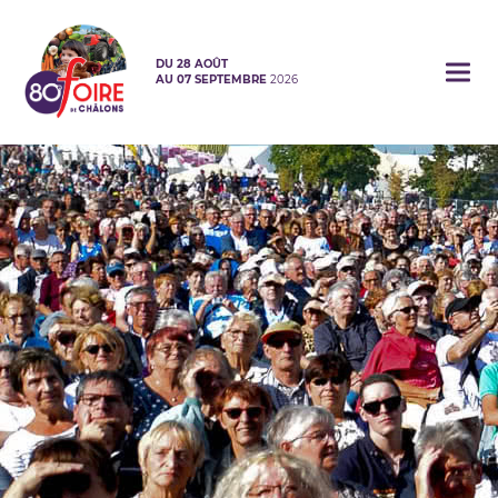
Panneau de gestion des cookies
DU 28 AOÛT
Togg
AU 07 SEPTEMBRE
2026
navig
Aller
au
contenu
principal