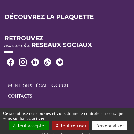
DÉCOUVREZ LA PLAQUETTE
RETROUVEZ
RÉSEAUX SOCIAUX
nous sur les
Retrouvez
nous
sur
MENTIONS LÉGALES & CGU
les
Menu
CONTACTS
réseaux
Pied
de
page
Ce site utilise des cookies et vous donne le contrôle sur ceux que
Copyright Foire de Châlons-en-Champagne© 2026- réalisation : Champagne
vous souhaitez activer
création
Tout accepter
Tout refuser
Personnaliser