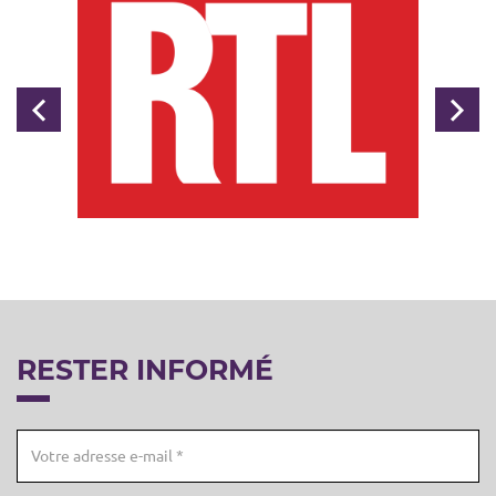
Précédent
Sui
RESTER INFORMÉ
Email