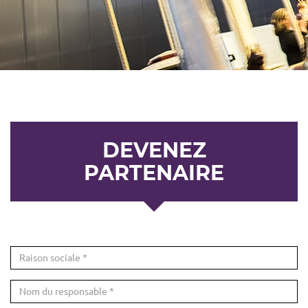
DEVENEZ
PARTENAIRE
Raison
sociale
Nom
du